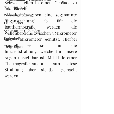
Schwachstellen in einem Gebäude zu 
Schimmelpilze
lokalisieren.
Alle Körper geben eine sogenannte 
Wohnungslüftung
"Eigenstrahlung" ab. Für die 
Flachdächer
Bauthermografie werden die 
Schimmel in Gebäuden
Wellenbereiche zwischen 3 Mikrometer 
Bodenbeläge
und 5 Mikrometer genutzt. Hierbei 
handelt es sich um die 
Tiefgaragen
Infrarotstrahlung, welche für unsere 
Augen unsichtbar ist. Mit Hilfe einer 
Thermografiekamera kann diese 
Strahlung aber sichtbar gemacht 
werden.