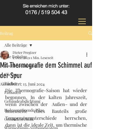
Sie erreichen mich unter:
0176 /
519 504 43
Beitrag
Alle Beiträge
Dieter Pregizer
Alle Beiträge
1. Dez. 2021
1 Min. Lesezeit
Mit Thermografie dem Schimmel auf
Dachbegrünungen
der Spur
Fliesen
Dächer
Aktualisiert:
13. Juni 2024
Die Thermografie-Saison hat wieder 
Fassaden
begonnen. In der kalten Jahreszeit, 
Gebäudeabdichtung
wenn zwischen der  Außen- und der 
Holzzerstörende Pilze
Innenseite eines Bauteils große 
Temperaturunterschiede herrschen, 
Gebäudetechnik
dann ist die ideale Zeit, um thermische 
Wärmedämm-Verbundsystem