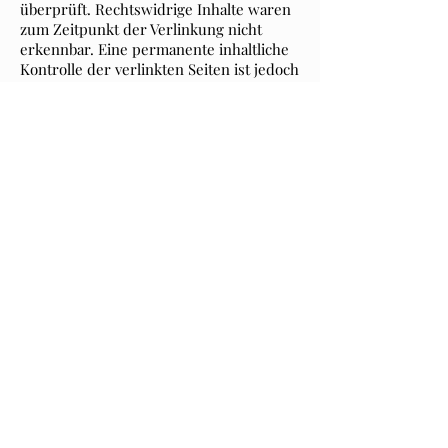
überprüft. Rechtswidrige Inhalte waren
zum Zeitpunkt der Verlinkung nicht
erkennbar. Eine permanente inhaltliche
Kontrolle der verlinkten Seiten ist jedoch
ohne konkrete Anhaltspunkte einer
Rechtsverletzung nicht zumutbar. Bei
Bekanntwerden von Rechtsverletzungen
werden wir derartige Links umgehend
entfernen.
Urheberrecht
Die durch die Seitenbetreiber erstellten
Inhalte und Werke auf diesen Seiten
unterliegen dem deutschen
Urheberrecht. Die Vervielfältigung,
Bearbeitung, Verbreitung und jede Art
der Verwertung außerhalb der Grenzen
des Urheberrechtes bedürfen der
schriftlichen Zustimmung des jeweiligen
Autors bzw. Erstellers. Downloads und
Kopien dieser Seite sind nur für den
privaten, nicht kommerziellen Gebrauch