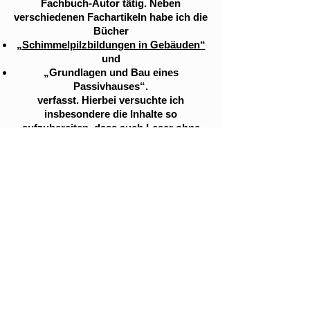
Fachbuch-Autor tätig. Neben
verschiedenen Fachartikeln habe ich die
Bücher
„Schimmelpilzbildungen in Gebäuden“
und
„Grundlagen und Bau eines
Passivhauses“.
verfasst. Hierbei versuchte ich
insbesondere die Inhalte so
aufzubereiten, dass auch Leser ohne
tiefere Kenntnisse des Bauens das
Thema verstehen.