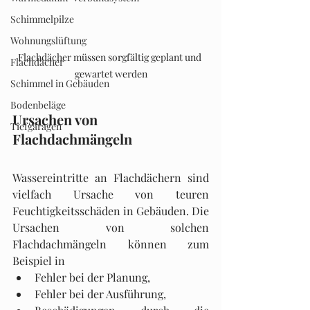
Schimmelpilze
Wohnungslüftung
Flachdächer müssen sorgfältig geplant und 
Flachdächer
gewartet werden
Schimmel in Gebäuden
Bodenbeläge
Ursachen von 
Tiefgaragen
Flachdachmängeln
Wassereintritte an Flachdächern sind 
vielfach Ursache von teuren 
Feuchtigkeitsschäden in Gebäuden. Die 
Ursachen von solchen 
Flachdachmängeln können zum 
Beispiel in
Fehler bei der Planung,
Fehler bei der Ausführung,