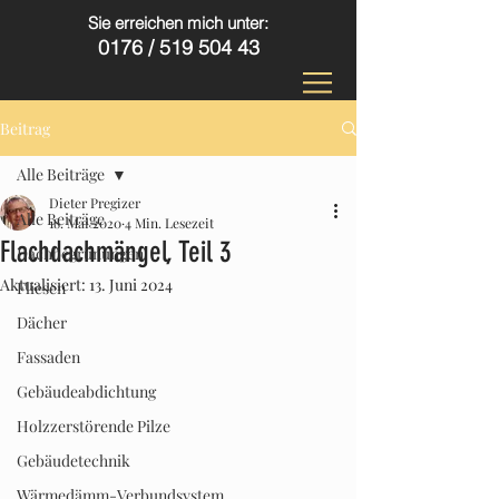
Sie erreichen mich unter:
0176 /
519 504 43
Beitrag
Alle Beiträge
Dieter Pregizer
Alle Beiträge
18. Mai 2020
4 Min. Lesezeit
Flachdachmängel, Teil 3
Dachbegrünungen
Aktualisiert:
13. Juni 2024
Fliesen
Dächer
Fassaden
Gebäudeabdichtung
Holzzerstörende Pilze
Gebäudetechnik
Wärmedämm-Verbundsystem