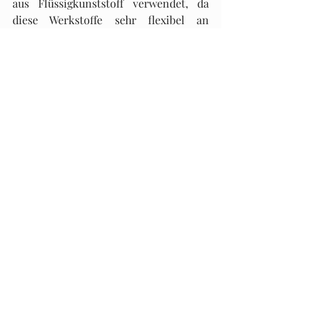
aus Flüssigkunststoff verwendet, da 
diese Werkstoffe sehr flexibel an 
schwierige Geometrien angepasst 
werden können.
Dachdurchführungen müssen untereinander 
ausreichende Abstände haben
Anschlüsse an Terrassentüren