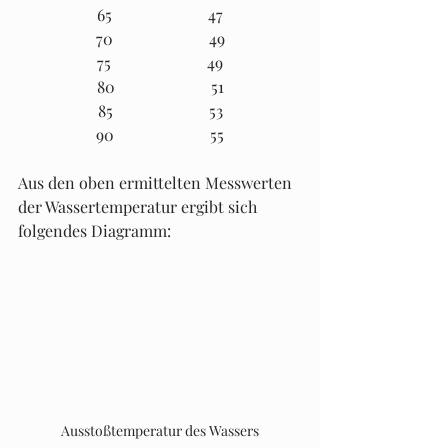
65                        47
70                        49
75                        49
80                        51
85                        53
90                        55
Aus den oben ermittelten Messwerten 
der Wassertemperatur ergibt sich 
folgendes Diagramm:
Ausstoßtemperatur des Wassers