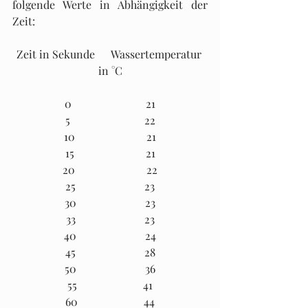
folgende Werte in Abhängigkeit der 
Zeit:
Zeit in Sekunde      Wassertemperatur 
in °C
0                           21
5                           22
10                          21
15                          21
20                          22
25                         23
30                         23
33                         23
40                         24
45                         28
50                         36
55                        41
60                        44