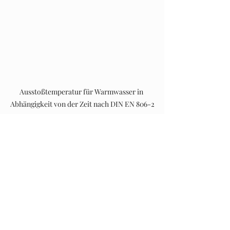
Ausstoßtemperatur für Warmwasser in 
Abhängigkeit von der Zeit nach DIN EN 806-2
Stellungnahme
Die Anforderung der DIN EN 806-2, 
dass 60 °C warmes Wasser nach 
spätestens 30 Sekunden aus der 
Entnahmearmatur fließen soll, wird 
nicht erreicht.
Im vorliegenden Fall betrug die 