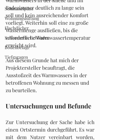
Warmwassers in der Küche und im 
Badezimmer deutlich zu lange sein 
Schimmelpilze
soll und kein ausreichender Komfort 
Wohnungslüftung
vorliegt. Weiterhin soll eine zu große 
Flachdächer
Wassermenge ausfließen, bis die 
erforderliche Warmwassertemperatur 
Schimmel in Gebäuden
erreicht wird.
Bodenbeläge
Tiefgaragen
Aus diesem Grunde hat mich der 
Projektersteller beauftragt, die 
Ausstoßzeit des Warmwassers in der 
betroffenen Wohnung zu messen und 
zu beurteilen.
Untersuchungen und Befunde
Zur Untersuchung der Sache habe ich 
einen Ortstermin durchgeführt. Es war 
mit dem Nutzer vereinbart worden, 