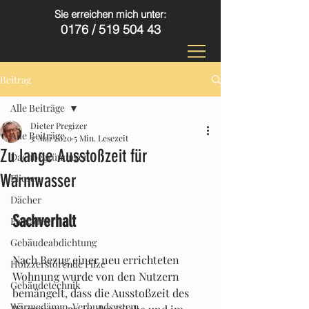
Sie erreichen mich unter:
0176 /
519 504 43
Beitrag
Alle Beiträge
Dieter Pregizer
Alle Beiträge
3. Mai 2020
5 Min. Lesezeit
Zu lange Ausstoßzeit für
Dachbegrünungen
Warmwasser
Fliesen
Dächer
Sachverhalt
Fassaden
Gebäudeabdichtung
Nach Bezug einer neu errichteten 
Holzzerstörende Pilze
Wohnung wurde von den Nutzern 
Gebäudetechnik
bemängelt, dass die Ausstoßzeit des 
Wärmedämm-Verbundsystem