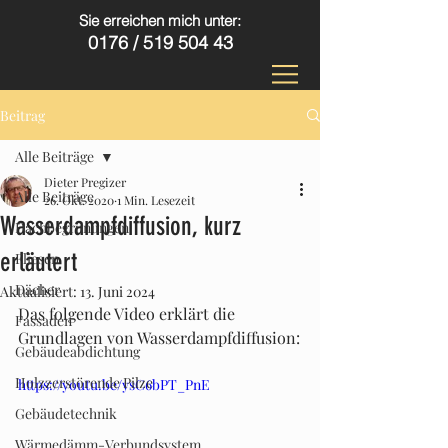
Sie erreichen mich unter:
0176 /
519 504 43
Beitrag
Alle Beiträge
Dieter Pregizer
Alle Beiträge
26. Okt. 2020
1 Min. Lesezeit
Wasserdampfdiffusion, kurz
Dachbegrünungen
erläutert
Fliesen
Dächer
Aktualisiert:
13. Juni 2024
Das folgende Video erklärt die 
Fassaden
Grundlagen von Wasserdampfdiffusion:
Gebäudeabdichtung
Holzzerstörende Pilze
https://youtu.be/ysC6bPT_PnE
Gebäudetechnik
Wärmedämm-Verbundsystem