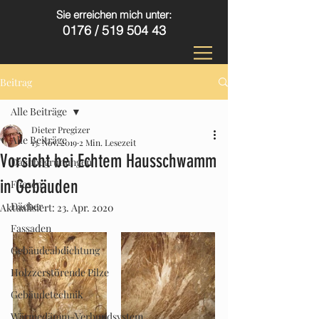
Sie erreichen mich unter:
0176 /
519 504 43
Beitrag
Alle Beiträge
Dieter Pregizer
Alle Beiträge
13. Nov. 2019
2 Min. Lesezeit
Vorsicht bei Echtem Hausschwamm
Dachbegrünungen
in Gebäuden
Fliesen
Dächer
Aktualisiert:
23. Apr. 2020
Fassaden
Gebäudeabdichtung
Holzzerstörende Pilze
Gebäudetechnik
Wärmedämm-Verbundsystem