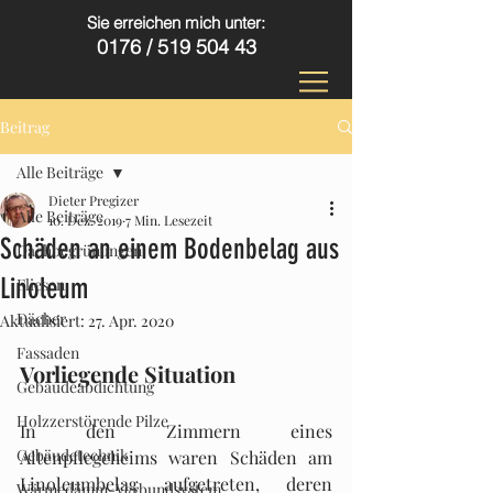
Sie erreichen mich unter:
0176 /
519 504 43
Beitrag
Alle Beiträge
Dieter Pregizer
Alle Beiträge
10. Dez. 2019
7 Min. Lesezeit
Schäden an einem Bodenbelag aus
Dachbegrünungen
Linoleum
Fliesen
Dächer
Aktualisiert:
27. Apr. 2020
Fassaden
Vorliegende Situation
Gebäudeabdichtung
Holzzerstörende Pilze
In den Zimmern eines 
Gebäudetechnik
Altenpflegeheims waren Schäden am 
Linoleumbelag aufgetreten, deren 
Wärmedämm-Verbundsystem