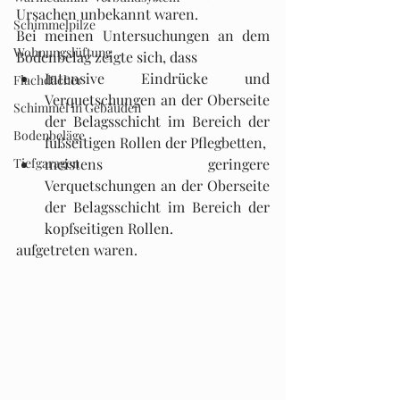
Ursachen unbekannt waren. 
Schimmelpilze
Bei meinen Untersuchungen an dem 
Wohnungslüftung
Bodenbelag zeigte sich, dass
Intensive Eindrücke und 
Flachdächer
Verquetschungen an der Oberseite 
Schimmel in Gebäuden
der Belagsschicht im Bereich der 
Bodenbeläge
fußseitigen Rollen der Pflegbetten,
Tiefgaragen
meistens geringere 
Verquetschungen an der Oberseite 
der Belagsschicht im Bereich der 
kopfseitigen Rollen.
aufgetreten waren. 