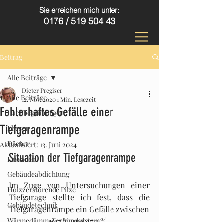
Sie erreichen mich unter:
0176 /
519 504 43
Beitrag
Alle Beiträge
Dieter Pregizer
Alle Beiträge
12. Nov. 2020
1 Min. Lesezeit
Fehlerhaftes Gefälle einer
Dachbegrünungen
Tiefgaragenrampe
Fliesen
Dächer
Aktualisiert:
13. Juni 2024
Situation der Tiefgaragenrampe
Fassaden
Gebäudeabdichtung
Im Zuge von Untersuchungen einer 
Holzzerstörende Pilze
Tiefgarage stellte ich fest, dass die 
Gebäudetechnik
Tiefgaragenrampe ein Gefälle zwischen 
Wärmedämm-Verbundsystem
16,7 % und 17,3 %, 