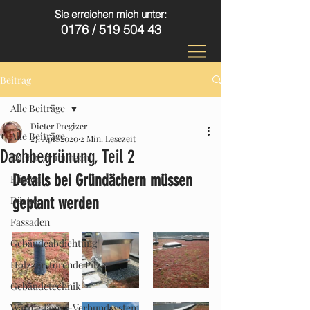
Sie erreichen mich unter:
0176 /
519 504 43
Beitrag
Alle Beiträge
Dieter Pregizer
Alle Beiträge
27. Apr. 2020
2 Min. Lesezeit
Dachbegrünung, Teil 2
Dachbegrünungen
Details bei Gründächern müssen 
Fliesen
Dächer
geplant werden
Fassaden
Gebäudeabdichtung
Holzzerstörende Pilze
Gebäudetechnik
Wärmedämm-Verbundsystem