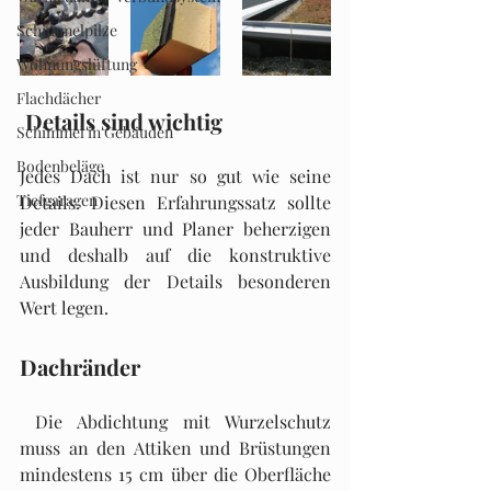
Schimmelpilze
Wohnungslüftung
Flachdächer
Details sind wichtig
Schimmel in Gebäuden
Bodenbeläge
Jedes Dach ist nur so gut wie seine 
Tiefgaragen
Details. Diesen Erfahrungssatz sollte 
jeder Bauherr und Planer beherzigen 
und deshalb auf die konstruktive 
Ausbildung der Details besonderen 
Wert legen.
Dachränder
 Die Abdichtung mit Wurzelschutz 
muss an den Attiken und Brüstungen 
mindestens 15 cm über die Oberfläche 