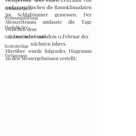
mehreren Wochen die Raumklimadaten 
Schimmelpilze
im Schlafzimmer gemessen. Der 
Wohnungslüftung
Messzeitraum umfasste die Tage 
Flachdächer
zwischen dem 
17. Dezember und dem 11.Februar des 
Schimmel in Gebäuden
nächsten Jahres.
Bodenbeläge
Hierüber wurde folgendes Diagramm 
Tiefgaragen
zu den Messergebnissen erstellt: 