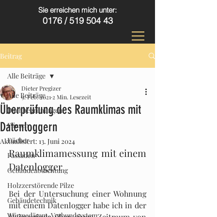
Sie erreichen mich unter:
0176 /
519 504 43
Beitrag
Alle Beiträge
Dieter Pregizer
Alle Beiträge
9. Feb. 2021
2 Min. Lesezeit
Überprüfung des Raumklimas mit
Dachbegrünungen
Datenloggern
Fliesen
Dächer
Aktualisiert:
13. Juni 2024
Raumklimamessung mit einem 
Fassaden
Datenlogger
Gebäudeabdichtung
Holzzerstörende Pilze
Bei der Untersuchung einer Wohnung 
Gebäudetechnik
mit einem Datenlogger habe ich in der 
Wärmedämm-Verbundsystem
Heizperiode über einen Zeitraum von 