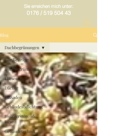
Sie erreichen mich unter:
0176 /
519 504 43
Blog
Dachbegrünungen
Alle Beiträge
Dachbegrünungen
Fliesen
Dächer
Fassaden
Gebäudeabdichtung
Holzzerstörende
Pilze
Gebäudetechnik