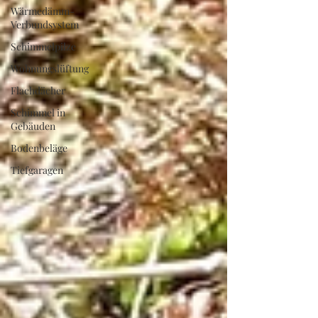
Wärmedämm-
Verbundsystem
Schimmelpilze
Wohnungslüftung
Flachdächer
Schimmel in
Gebäuden
Bodenbeläge
Tiefgaragen